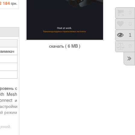
2 184
грн.
Корз
0
Отло
0
Прос
1
скачать ( 6 MB )
Срав
0
 вимикач
ровень с
oth Mesh
onnect и
астройки
ый режим
щений.