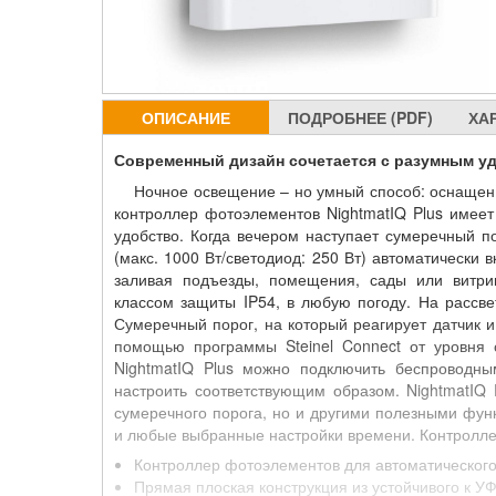
ОПИСАНИЕ
ПОДРОБНЕЕ (PDF)
ХА
Современный дизайн сочетается с разумным уд
Ночное освещение – но умный способ: оснащен 
контроллер фотоэлементов NightmatIQ Plus имее
удобство. Когда вечером наступает сумеречный п
(макс. 1000 Вт/светодиод: 250 Вт) автоматически
заливая подъезды, помещения, сады или витри
классом защиты IP54, в любую погоду. На рассве
Сумеречный порог, на который реагирует датчик 
помощью программы Steinel Connect от уровня 
NightmatIQ Plus можно подключить беспроводн
настроить соответствующим образом. NightmatIQ 
сумеречного порога, но и другими полезными фу
и любые выбранные настройки времени. Контролле
Контроллер фотоэлементов для автоматического
Прямая плоская конструкция из устойчивого к У