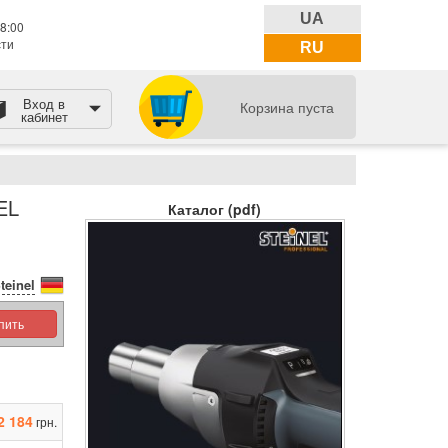
UA
8:00
сти
RU
Вход в
Корзина пуста
кабинет
EL
Каталог (pdf)
teinel
упить
2 184
грн.