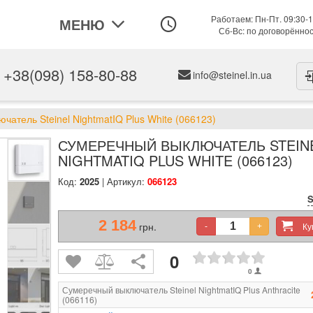
Работаем: Пн-Пт. 09:30-1
МЕНЮ
Сб-Вс: по договорённо
+38(098) 158-80-88
info@steinel.in.ua
атель Steinel NightmatIQ Plus White (066123)
СУМЕРЕЧНЫЙ ВЫКЛЮЧАТЕЛЬ STEIN
NIGHTMATIQ PLUS WHITE (066123)
Код:
2025
| Артикул:
066123
S
2 184
грн.
К
-
+
0
0
Сумеречный выключатель Steinel NightmatIQ Plus Anthracite
(066116)