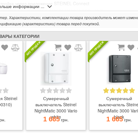
астройка через приложение STEINEL Connect
ольше информации ...
лючается в сумерках – и снова гаснет на рассвете.
 помощью таймера, ночной экономный режим, функция обучения
ктер. Характеристики, комплектации товара производитель может измен
можно настроить отдельно с помощью программы
ецификацию (характеристики) товара перед покупкой.
ковка
ОВАРЫ КАТЕГОРИИ
ХИТ ПРОДАЖ
ХИТ ПРОДАЖ
я Steinel
Сумеречный
Сумеречный
00310)
выключатель Steinel
выключатель Steine
NightMatic 3000 Vario
NightMatic 3000 Var
white
black
1 665
1 665
рн.
грн.
грн.