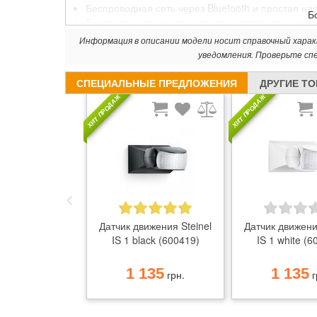
Беспроводная сеть через Bluetooth и простая н
Б
Благодаря датчику яркости свет автоматически вк
Функции: Индивидуальная настройка времени с
Информация в описании модели носит справочный хара
Яркость окружающей среды от 1 до 1000 люкс 
уведомления. Проверьте сп
вкл. монтажная фурнитура – беспластиковая упа
СПЕЦИАЛЬНЫЕ ПРЕДЛОЖЕНИЯ
ДРУГИЕ Т
ХИТ ПРОДАЖ
ХИТ ПРОДАЖ
Датчик движения Steinel
Датчик движени
IS 1 black (600419)
IS 1 white (6
1 135
1 135
грн.
г