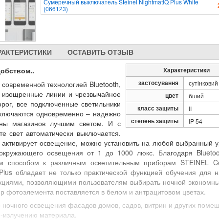
Сумеречный выключатель Steinel NightmatIQ Plus White
(066123)
РАКТЕРИСТИКИ
ОСТАВИТЬ ОТЗЫВ
обством..
Характеристики
застосування
сутінковий
современной технологией Bluetooth,
т изощренные линии и чрезвычайное
цвет
білий
орог, все подключенные светильники
класс защиты
II
 включаются одновременно – надежно
степень защиты
IP 54
ны магазинов лучшим светом. И с
те свет автоматически выключается.
и активирует освещение, можно установить на любой выбранный у
окружающего освещения от 1 до 1000 люкс. Благодаря Blueto
ым способом к различным осветительным приборам STEINEL C
Plus обладает не только практической функцией обучения для н
нкциями, позволяющими пользователям выбирать ночной экономн
р фотоэлемента поставляется в белом и антрацитовом цветах.
 ночного освещения фасадов домов, садов, витрин и других поме
Ф-излучению материала.