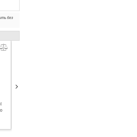
ить без
ХИТ ПРОДАЖ
ХИТ ПРОДАЖ
Сумеречный
Сумеречный
l
выключатель Steinel
выключатель Steinel
io
NightMatic 2000 white
NightMatic 2000 black
1 252
1 252
грн.
грн.