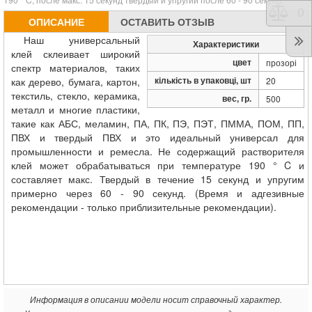
Срав
0
ОПИСАНИЕ
ОСТАВИТЬ ОТЗЫВ
Наш универсальный
Характеристики
клей склеивает широкий
цвет
прозорі
спектр материалов, таких
кількість в упаковці, шт
как дерево, бумага, картон,
20
текстиль, стекло, керамика,
вес, гр.
500
металл и многие пластики,
такие как АБС, меламин, ПА, ПК, ПЭ, ПЭТ, ПММА, ПОМ, ПП,
ПВХ и твердый ПВХ и это идеальный универсал для
промышленности и ремесла. Не содержащий растворителя
клей может обрабатываться при температуре 190 ° C и
составляет макс. Твердый в течение 15 секунд и упругим
примерно через 60 - 90 секунд. (Время и адгезивные
рекомендации - только приблизительные рекомендации).
Информация в описании модели носит справочный характер.