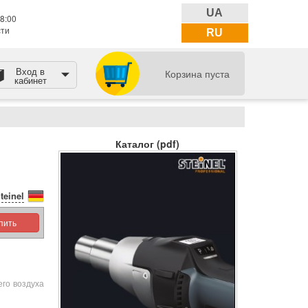
UA
8:00
сти
RU
Вход в
Корзина пуста
кабинет
,
Каталог (pdf)
teinel
упить
го воздуха