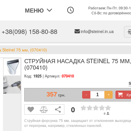
Работаем: Пн-Пт. 09:30-1
МЕНЮ
Сб-Вс: по договорённо
+38(098) 158-80-88
info@steinel.in.ua
 Steinel 75 мм, (070410)
СТРУЙНАЯ НАСАДКА STEINEL 75 ММ
(070410)
Код:
1925
| Артикул:
070410
S
357
грн.
К
-
+
0
0
Струйная форсунка 75 мм, защищает от отклонения выходяще
от перегрева, например, стеклянных панелей.