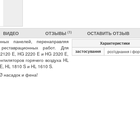
(1)
ВИДЕО
ОТЗЫВЫ
ОСТАВИТЬ ОТЗЫВ
нных панелей, перенаправляя
Характеристики
реставрационных работ. Для
застосування
роз'єднання і фо
2120 E, HG 2220 E и HG 2320 E,
нтиляторов горячего воздуха HL
E, HL 1810 S и HL 1610 S.
 Ø насадок и фена!