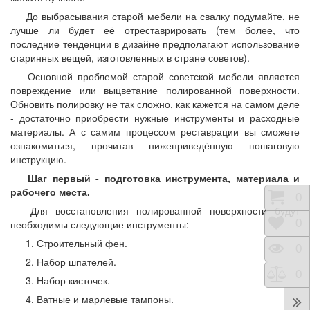
До выбрасывания старой мебели на свалку подумайте, не
лучше ли будет её отреставрировать (тем более, что
последние тенденции в дизайне предполагают использование
старинных вещей, изготовленных в стране советов).
Основной проблемой старой советской мебели является
повреждение или выцветание полированной поверхности.
Обновить полировку не так сложно, как кажется на самом деле
- достаточно приобрести нужные инструменты и расходные
материалы. А с самим процессом реставрации вы сможете
ознакомиться, прочитав нижеприведённую пошаговую
инструкцию.
Шаг первый - подготовка инструмента, материала и
рабочего места.
Корз
0
Для восстановления полированной поверхности будут
Отло
0
необходимы следующие инструменты:
1. Строительный фен.
Прос
0
2. Набор шпателей.
Срав
0
3. Набор кисточек.
4. Ватные и марлевые тампоны.