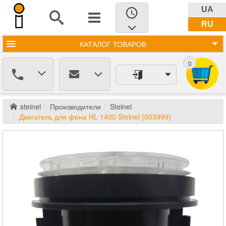
UA
RU
КАТАЛОГ
ТОВАРОВ
0
steinel
Производители
Steinel
Двигатель для фена HL 1400 Steinel (003999)