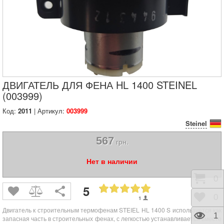
ДВИГАТЕЛЬ ДЛЯ ФЕНА HL 1400 STEINEL
(003999)
Код:
2011
| Артикул:
003999
Steinel
567
грн.
Нет в наличии
Корз
0
5
Отло
0
1
Двигатель к строительным термофенам STEIEL HL 1400 S
используется как
Прос
1
запасная часть в строительных фенах, с легкостью устанавливается вместо