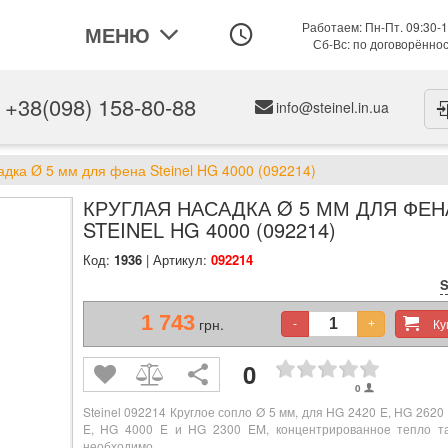
Работаем: Пн-Пт. 09:30-1
МЕНЮ
Сб-Вс: по договорённо
+38(098) 158-80-88
info@steinel.in.ua
адка Ø 5 мм для фена Steinel HG 4000 (092214)
КРУГЛАЯ НАСАДКА Ø 5 ММ ДЛЯ ФЕН
STEINEL HG 4000 (092214)
Код:
1936
| Артикул:
092214
S
1 743
грн.
К
-
+
0
0
Steinel 092214 Круглое сопло Ø 5 мм, для HG 2420 E, HG 2620
E, HG 4000 E и HG 2300 EM, концентрированное тепло та
необходимо.