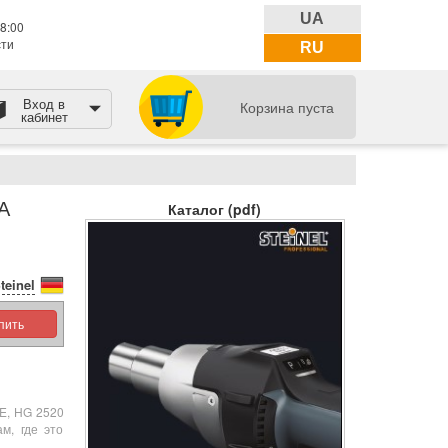
UA
8:00
сти
RU
Вход в
Корзина пуста
кабинет
А
Каталог (pdf)
teinel
упить
 E, HG 2520
м, где это