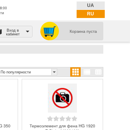
UA
8:00
сти
RU
Вход в
Корзина пуста
кабинет
По популярности
G 350
Термоэлемент для фена HG 1920