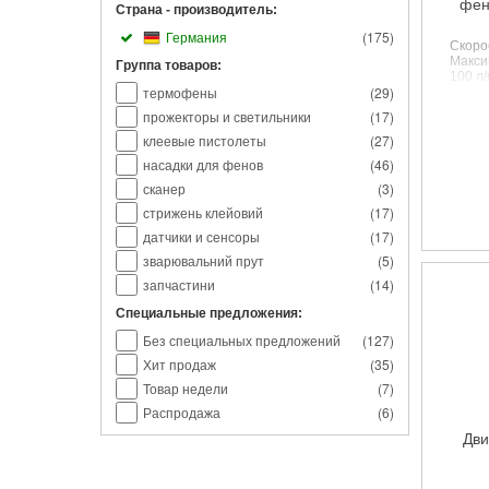
фен 
Страна - производитель:
Германия
(
175
)
Скоро
Макси
Группа товаров:
100
л/
термофены
(
29
)
темп
темпе
прожекторы и светильники
(
17
)
темпе
насадо
клеевые пистолеты
(
27
)
насадки для фенов
(
46
)
сканер
(
3
)
стрижень клейовий
(
17
)
датчики и сенсоры
(
17
)
зварювальний прут
(
5
)
запчастини
(
14
)
Специальные предложения:
Без специальных предложений
(
127
)
Хит продаж
(
35
)
Товар недели
(
7
)
Распродажа
(
6
)
Дви