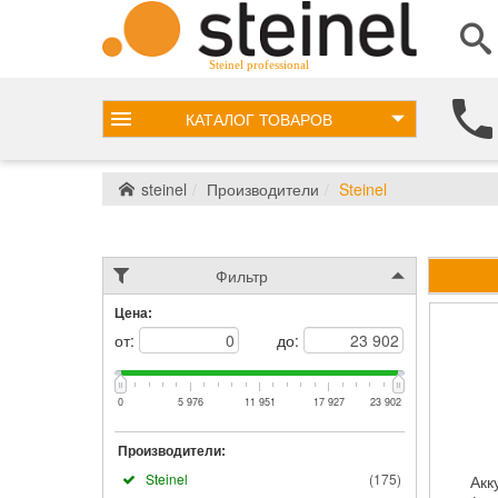
Steinel professional
КАТАЛОГ
ТОВАРОВ
steinel
Производители
Steinel
Фильтр
Цена:
от:
до:
0
5 976
11 951
17 927
23 902
Производители:
Steinel
(
175
)
Акк