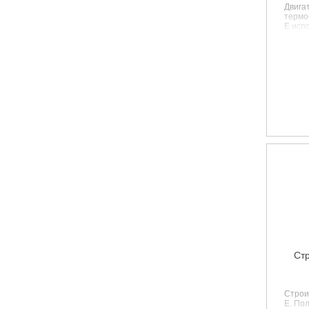
Двига
термо
E
испо
строи
устан
строя
Ст
Строи
E.
Пол