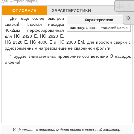
для быстрого сварки!
Срав
0
ОПИСАНИЕ
ХАРАКТЕРИСТИКИ
Для еще более быстрой
Характеристики
сварки! Плоская насадка
застосування
точковий нагрів
40х2мм перфорированная
для HG 2420 E, HG 2620 E,
HG 2520 E, HG 4000 E и HG 2300 EM, для простой сварки с
одновременным нагревом еще не сваренной фольги.
* Будьте внимательны, проверяйте соответствие Ø насадок
и фена!
Информация в описании модели носит справочный характер.