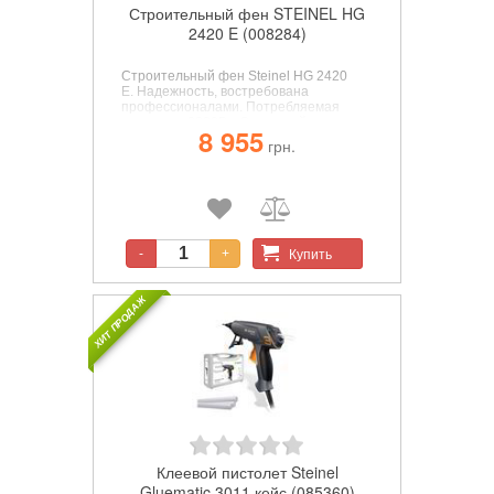
Строительный фен STEINEL HG
2420 E (008284)
Строительный фен Steinel HG 2420
E.
Надежность, востребована
профессионалами. Потребляемая
мощность 2200Вт. Скоростей
8 955
вентилятора 2. Макс.
грн.
производительность 400л/мин. Мин.
температура 80 ° C. Макс. температура
650 ° C. Плавная регулировка t °.
Комплектация: кейс.
Купить
-
+
ХИТ ПРОДАЖ
Клеевой пистолет Steinel
Gluematic 3011 кейс (085360)