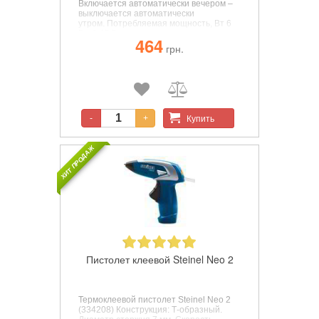
Включается автоматически вечером –
выключается автоматически
утром.
Потребляемая мощность, Вт 6
Вт; 0,15 Вт в режиме
464
ожидания.
Совпадает с обычной
грн.
лампой накаливания и подходит ко
всем цоколям E27.
Купить
-
+
ХИТ ПРОДАЖ
Пистолет клеевой Steinel Neo 2
Т
ермоклеевой пистолет
Steinel Neo 2
(334208)
Конструкция: Т-образный.