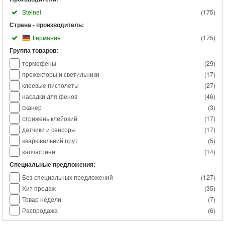
Steinel
(
175
)
Страна - производитель:
Германия
(
175
)
Группа товаров:
термофены
(
29
)
прожекторы и светильники
(
17
)
клеевые пистолеты
(
27
)
насадки для фенов
(
46
)
сканер
(
3
)
стрижень клейовий
(
17
)
датчики и сенсоры
(
17
)
зварювальний прут
(
5
)
запчастини
(
14
)
Специальные предложения:
Без специальных предложений
(
127
)
Хит продаж
(
35
)
Товар недели
(
7
)
Распродажа
(
6
)