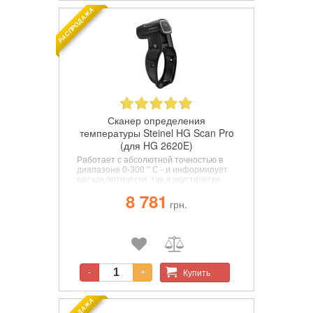
РАСПРОДАЖА
Сканер определения
температуры Steinel HG Scan Pro
(для HG 2620E)
Работает с абсолютной точностью в
диапазоне 0-300 ° C - и информирует
вас как оптически, так и акустически.
Интегрированная лазерная технология
8 781
обеспечивает идеальное расстояние
грн.
до заготовки. Все релевантные данные
обмениваются интеллектуально между
сканером и воздуходувкой.
Купить
-
+