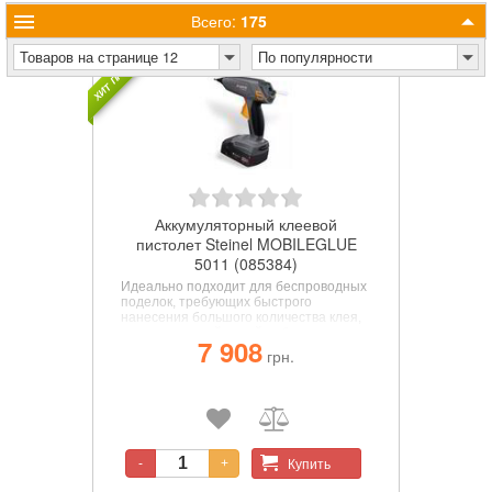
Всего:
175
ХИТ ПРОДАЖ
Товаров на странице 12
По популярности
Аккумуляторный клеевой
пистолет Steinel MOBILEGLUE
5011 (085384)
Идеально подходит для беспроводных
поделок, требующих быстрого
нанесения большого количества клея,
а эргономичный дизайн обеспечивает
7 908
работу без усталости. Беспроводное
грн.
соединение до 90 минут на одном
заряде аккумулятора. Время нагрева: 2
мин. / Сверхвысокая скорость потока 20
г/мин. Два уровня температуры 130
°C/200 °C для еще большего
количества применений склеивания.
Совместим с аккумуляторной системой
Купить
-
+
Metabo CAS 18 В.