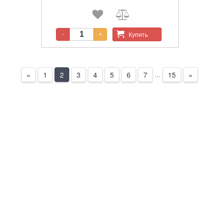
10 м, регулируемое время и
сумеречный порог, датчик
возвращается горизонтально на 30° и
вертикально на 180° для точной
настройки диапазона обнаружение.
Купить
-
+
...
«
1
2
3
4
5
6
7
15
»