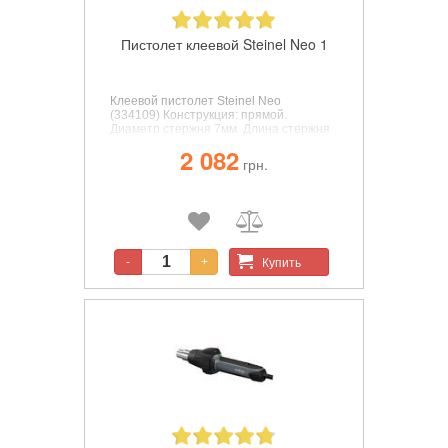
Пистолет клеевой Steinel Neo 1
Клеевой пистолет Steinel Neo
(334109)
Конструкция: прямой.
Диаметр стержня 7мм. Длина стержня
150 мм. Скорость подачи клея 3г/мин.
2 082
Время нагрева 0.25 мин. Макс. рабочая
грн.
температура 170°С. Функции:
индикатор нагрева. Источник питания:
аккумулятор. Комплектный
аккумулятор: встроенный. Напряжение
батареи 3.6 В.
Купить
-
+