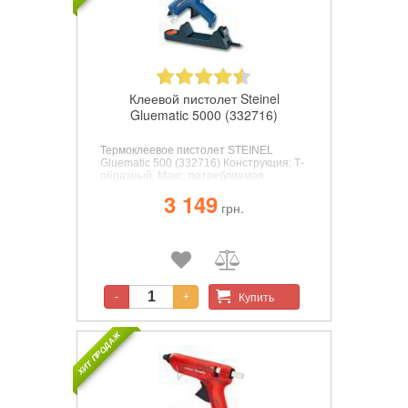
Клеевой пистолет Steinel
Gluematic 5000 (332716)
Термоклеевое пистолет STEINEL
Gluematic 500 (332716)
Конструкция: Т-
образный. Макс. потребляемая
мощность: 500. Диаметр стержня 11
3 149
мм. Время нагрева 5 мин. Макс.
грн.
рабочая температура 220°С. Функции:
Источник питания: сеть. Поставляется
в картонной упаковке, в комплекте 2
насадки и 5 клеевых стержня.
Купить
-
+
ХИТ ПРОДАЖ