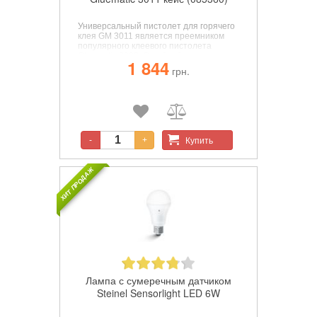
Универсальный пистолет для горячего
клея GM 3011 является преемником
популярного клеевого пистолета
Gluematic 3002. Он обрабатывает
1 844
клеевые стержни диаметром 11 мм со
грн.
скоростью потока 16 г/мин. он
вдохновляет амбиотоньертов дома и
мастеров. Более сложные проекты по
склеиванию можно быстро и легко
реализовать с помощью
высококачественного клеевого
пистолета.
Купить
-
+
ХИТ ПРОДАЖ
Лампа с сумеречным датчиком
Steinel Sensorlight LED 6W