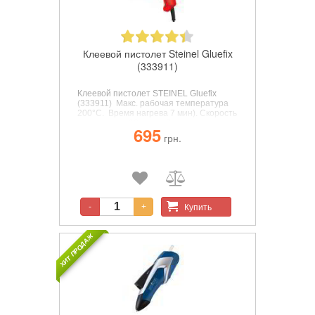
Клеевой пистолет Steinel Gluefix
(333911)
Клеевой пистолет STEINEL Gluefix
(333911)
Макс. рабочая температура
200°С. Время нагрева 7 мин). Скорость
подачи клея 13г/мин. Длина стержня
695
250 мм. Диаметр стержня 11 мм. Макс.
грн.
потребляемая мощность: 175 ВТ.
Конструкция: Т-образный.
Купить
-
+
ХИТ ПРОДАЖ