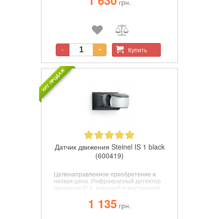
1 630
грн.
скоростью потока 16 г/мин. он
вдохновляет амбиотоньертов дома и
мастеров. Более сложные проекты по
склеиванию можно быстро и легко
реализовать с помощью
высококачественного клеевого
пистолета.
Купить
-
+
ХИТ ПРОДАЖ
Датчик движения Steinel IS 1 black
(600419)
Целенаправленное приобретение и
низкая цена. Инфракрасный детектор
движения IS 1, внешний и внутренний,
идеально подходит для
1 135
целенаправленного обнаружения
грн.
небольших площадей, угол
обнаружения 120°, радиус действия до