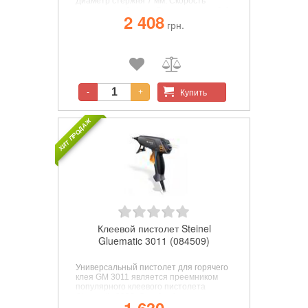
Диаметр стержня 7 мм. Скорость
подачи клея 3 г/мин. Время нагрева 0.4
2 408
мин. Макс. Рабочая температура 170
грн.
°С. Функции: индикатор нагрева.
Аккумулятор. Комплектный
аккумулятор: встроенный. Напряжение
батареи 3.6 В. Тип батареи: Li-Ion.
Купить
-
+
ХИТ ПРОДАЖ
Клеевой пистолет Steinel
Gluematic 3011 (084509)
Универсальный пистолет для горячего
клея GM 3011 является преемником
популярного клеевого пистолета
Gluematic 3002. Он обрабатывает
клеевые стержни диаметром 11 мм со