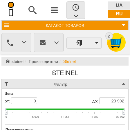
UA
RU
КАТАЛОГ
ТОВАРОВ
0
steinel
Производители
Steinel
STEINEL
Фильтр
Цена:
от:
до:
0
5 976
11 951
17 927
23 902
Производители: