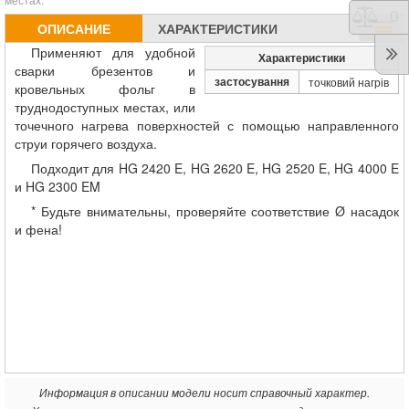
Срав
0
ОПИСАНИЕ
ХАРАКТЕРИСТИКИ
Применяют для удобной
Характеристики
сварки брезентов и
застосування
точковий нагрів
кровельных фольг в
труднодоступных местах, или
точечного нагрева поверхностей с помощью направленного
струи горячего воздуха.
Подходит для HG 2420 E, HG 2620 E, HG 2520 E, HG 4000 E
и HG 2300 EM
* Будьте внимательны, проверяйте соответствие Ø насадок
и фена!
Информация в описании модели носит справочный характер.