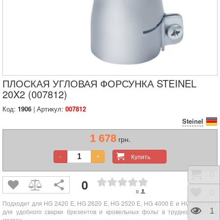
ПЛОСКАЯ УГЛОВАЯ ФОРСУНКА STEINEL
20X2 (007812)
Код:
1906
| Артикул:
007812
Steinel
1 678
грн.
Купить
-
+
Корз
0
0
0
Отло
0
Подходит для HG 2420 E, HG 2620 E, HG 2520 E, HG 4000 E и HG 2300 EM,
Прос
1
для удобного сварки брезентов и кровельных фольг в труднодоступных
местах.