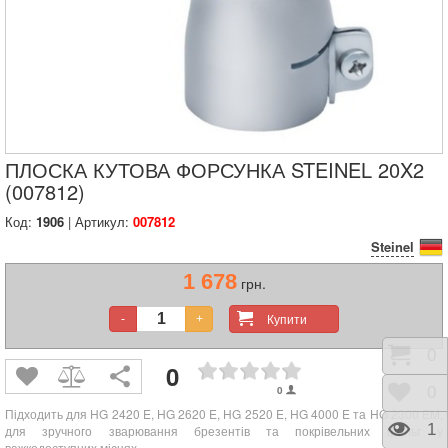
ПЛОСКА КУТОВА ФОРСУНКА STEINEL 20X2
(007812)
Код:
1906
| Артикул:
007812
Steinel
1 678
грн.
Купити
-
+
Коши
0
0
0
Відк
0
Підходить для HG 2420 E, HG 2620 E, HG 2520 E, HG 4000 E та HG 2300 EM,
Пере
1
для зручного зварювання брезентів та покрівельних фольг у
важкодоступних місцях.