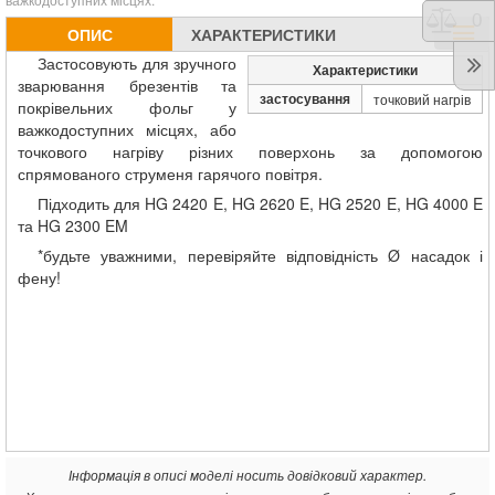
Порі
0
ОПИС
ХАРАКТЕРИСТИКИ
Застосовують
для зручного
Характеристики
зварювання брезентів та
застосування
точковий нагрів
покрівельних фольг у
важкодоступних місцях, а
бо
точкового нагріву різних поверхонь за допомогою
спрямованого струменя гарячого повітря.
Підходить для HG 2420 E, HG 2620 E, HG 2520 E, HG 4000 E
та HG 2300 EM
*будьте уважними, перевіряйте відповідність Ø насадок і
фену!
Інформація в описі моделі носить довідковий характер.