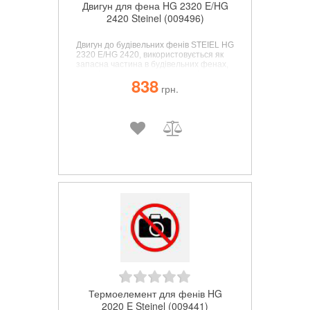
Двигун для фена HG 2320 E/HG
2420 Steinel (009496)
Двигун до будівельних фенів STEIEL HG
2320 E/HG 2420
, використовується як
запасна частина в будівельних фенах,
з легкістю встановлюється замість
838
вийшовшого з ладу елемента.
грн.
Термоелемент для фенів HG
2020 E Steinel (009441)