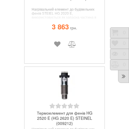
Нагрівальний елемент до будівельних
фенів STEIEL
HG 2020 E
,
використовується як запасна частина в
будівельних фенах, з легкістю
3 863
встановлюється замість вийшовшого з
грн.
ладу елемента.
Коши
0
Відк
0
Пере
0
Порі
0
Термоелемент для фенів HG
2520 E (HG 2620 E) STEINEL
(009212)