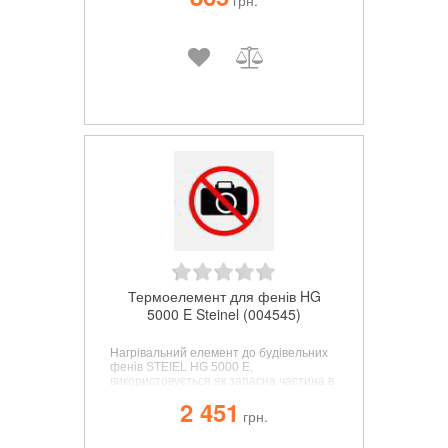
грн.
Термоелемент для фенів HG
5000 E Steinel (004545)
Нагрівальний елемент до будівельних
фенів STEIEL HG 5000 E
,
використовується як запасна частина в
будівельних фенах, з легкістю
2 451
встановлюється замість вийшовшого з
грн.
ладу елемента.