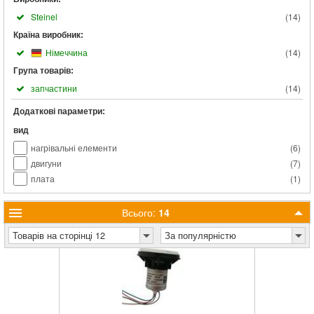
Steinel
(
14
)
Країна виробник:
Німеччина
(
14
)
Група товарів:
запчастини
(
14
)
Додаткові параметри:
вид
нагрівальні елементи
(
6
)
двигуни
(
7
)
плата
(
1
)
Всього:
14
Товарів на сторінці 12
За популярністю