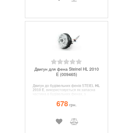
Двигун для фена Steinel HL 2010
E (009465)
Двигун до будівельних фенів STEIEL
HL
2010
E
, використовується як запасна
частина в будівельних фенах, з
легкістю встановлюється замість
678
вийшовшого з ладу елемента.
грн.