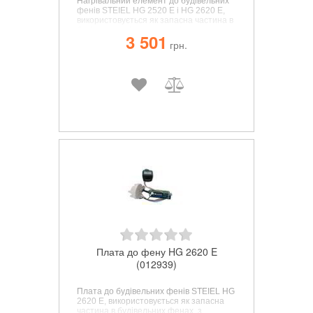
Нагрівальний елемент до будівельних
фенів STEIEL HG 2520 E і HG 2620 E,
використовується як запасна частина в
будівельних фенах, з легкістю
3 501
встановлюється замість вийшовшого з
грн.
ладу елемента.
Плата до фену HG 2620 E
(012939)
Плата до будівельних фенів STEIEL HG
2620 E,
використовується як запасна
частина в будівельних фенах, з