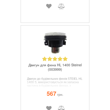
Двигун для фена HL 1400 Steinel
(003999)
Двигун до будівельних фенів
STEIEL HL
1400 S
, використовується як запасна
частина в будівельних фенах, з
легкістю встановлюється замість
567
вийшовшого з ладу елемента.
грн.