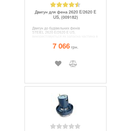
Двигун для фена 2620 E/2620 E
US, (009182)
Двигун до будівельних фенів
STEIEL 2620 E/2620 E US
,
використовується як запасна частина в
будівельних фенах, з легкістю
7 066
встановлюється замість вийшовшого з
грн.
ладу елемента.