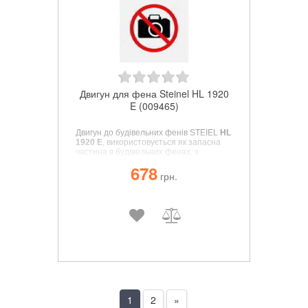
Двигун для фена Steinel HL 1920
E (009465)
Двигун до будівельних фенів STEIEL
HL
1920 E
, використовується як запасна
частина в будівельних фенах, з
легкістю встановлюється замість
678
вийшовшого з ладу елемента.
грн.
1
2
»