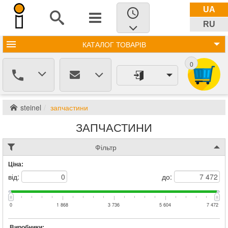
UA
RU
КАТАЛОГ
ТОВАРІВ
0
steinel
запчастини
ЗАПЧАСТИНИ
Фільтр
Ціна:
від:
до:
0
1 868
3 736
5 604
7 472
Виробники: