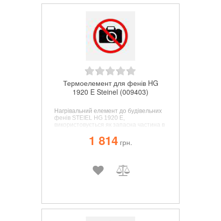
Термоелемент для фенів HG
1920 E Steinel (009403)
Нагрівальний елемент до будівельних
фенів STEIEL
HG 1920 E
,
використовується як запасна частина в
будівельних фенах, з легкістю
1 814
встановлюється замість вийшовшого з
грн.
ладу елемента.