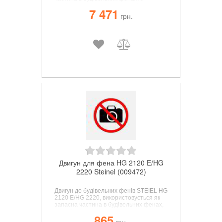
легкістю встановлюється замість
7 471
вийшовшого з ладу елемента.
грн.
Двигун для фена HG 2120 E/HG
2220 Steinel (009472)
Двигун до будівельних фенів STEIEL HG
2120 E/HG 2220
, використовується як
запасна частина в будівельних фенах,
з легкістю встановлюється замість
865
вийшовшого з ладу елемента.