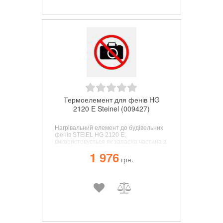
Термоелемент для фенів HG
2120 E Steinel (009427)
Нагрівальний елемент до будівельних
фенів STEIEL
HG 2120 E
,
використовується як запасна частина в
будівельних фенах, з легкістю
1 976
встановлюється замість вийшовшого з
грн.
ладу елемента.