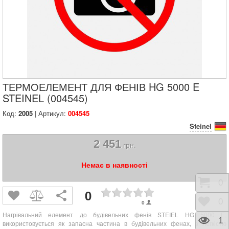
ТЕРМОЕЛЕМЕНТ ДЛЯ ФЕНІВ HG 5000 E
STEINEL (004545)
Код:
2005
| Артикул:
004545
Steinel
2 451
грн.
Немає в наявності
Коши
0
0
Відк
0
0
Нагрівальний елемент до будівельних фенів STEIEL HG 5000 E
,
Пере
1
використовується як запасна частина в будівельних фенах, з легкістю