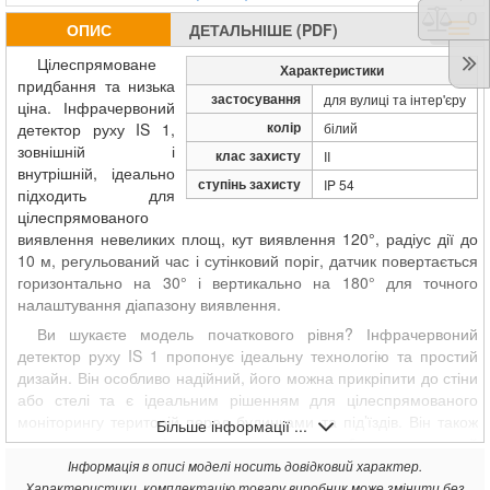
Порі
0
ОПИС
ДЕТАЛЬНІШЕ (PDF)
Цілеспрямоване
Характеристики
придбання та низька
застосування
для вулиці та інтер'єру
ціна. Інфрачервоний
колір
детектор руху IS 1,
білий
зовнішній і
клас захисту
II
внутрішній, ідеально
ступінь захисту
IP 54
підходить для
цілеспрямованого
виявлення невеликих площ, кут виявлення 120°, радіус дії до
10 м, регульований час і сутінковий поріг, датчик повертається
горизонтально на 30° і вертикально на 180° для точного
налаштування діапазону виявлення.
Ви шукаєте модель початкового рівня? Інфрачервоний
детектор руху IS 1 пропонує ідеальну технологію та простий
дизайн. Він особливо надійний, його можна прикріпити до стіни
або стелі та є ідеальним рішенням для цілеспрямованого
моніторингу територій перед будинками та під’їздів. Він також
Більше інформації ...
пропонує чудову якість виявлення та може бути адаптований
до конкретних умов на місці. Підключення сповіщувача
Інформація в описі моделі носить довідковий характер.
відбувається швидко та легко, залишаючи достатньо часу для
Характеристики, комплектацію товару виробник може змінити без