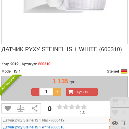
ДАТЧИК РУХУ STEINEL IS 1 WHITE (600310)
Код:
2012
| Артикул:
600310
Model:
IS 1
Steinel
ХІТ ПРОДАЖУ
1 135
грн.
Купити
-
+
Коши
0
0
Відк
0
0
1 135
Датчик руху Steinel IS 1 black (600419)
грн.
Пере
1
1 135
Датчик руху Steinel IS 1 white (600310)
грн.