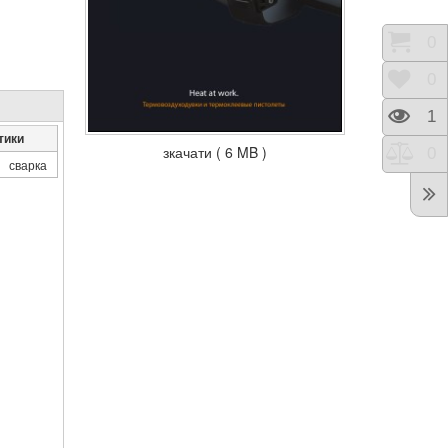
Коши
0
Відк
0
Пере
1
тики
зкачати ( 6 MB )
Порі
0
сварка