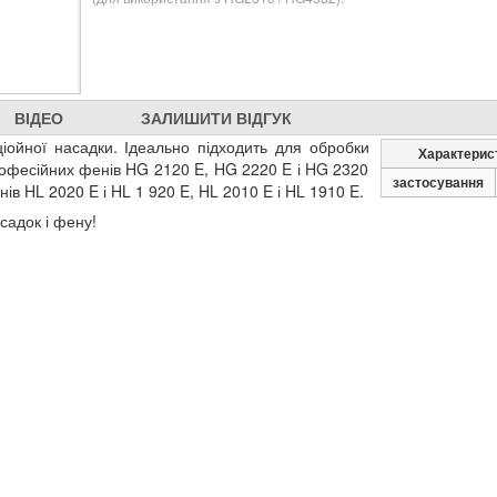
ВІДЕО
ЗАЛИШИТИ ВІДГУК
ойної насадки. Ідеально підходить для обробки
Характерис
рофесійних фенів HG 2120 E, HG 2220 E і HG 2320
застосування
ів HL 2020 E і HL 1 920 E, HL 2010 E і HL 1910 E.
садок і фену!