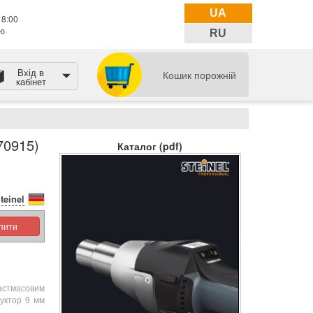
UA
18:00
тю
RU
Вхід в
Кошик порожній
кабінет
0915)
Каталог (pdf)
teinel
упити
стмасовим
уктор 9 мм