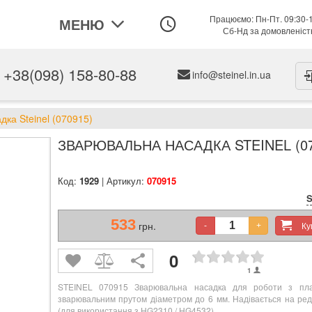
Працюємо: Пн-Пт. 09:30-
МЕНЮ
Сб-Нд за домовленіс
+38(098) 158-80-88
info@steinel.in.ua
ка Steinel (070915)
ЗВАРЮВАЛЬНА НАСАДКА STEINEL (07
Код:
1929
| Артикул:
070915
S
533
грн.
К
-
+
0
1
STEINEL 070915 Зварювальна насадка для роботи з пла
зварювальним прутом діаметром до 6 мм. Надівається на ред
(для використання з HG2310 / HG4532).