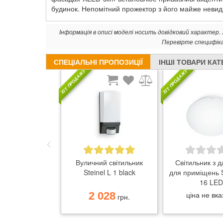
будинок. Непомітний прожектор з його майже невид
Інформація в описі моделі носить довідковий характер
Перевірте специфік
СПЕЦІАЛЬНІ ПРОПОЗИЦІЇ
ІНШІ ТОВАРИ КАТ
ХІТ ПРОДАЖУ
ХІТ ПРОДАЖУ
Вуличний світильник
Світильник з 
Steinel L 1 black
для приміщень S
16 LED
2 028
ціна не вк
грн.