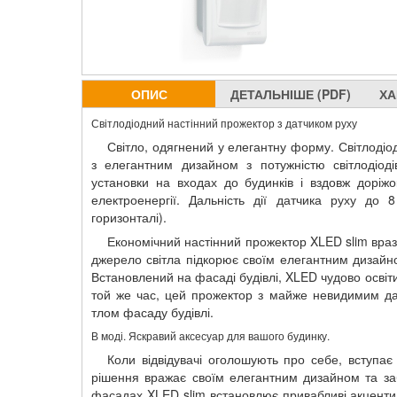
ОПИС
ДЕТАЛЬНІШЕ (PDF)
ХА
Світлодіодний настінний прожектор з датчиком руху
Світло, одягнений у елегантну форму. Світлодіо
з елегантним дизайном з потужністю світлодіоді
установки на входах до будинків і вздовж доріжо
електроенергії. Дальність дії датчика руху до
горизонталі).
Економічний настінний прожектор XLED slim враз
джерело світла підкорює своїм елегантним дизайн
Встановлений на фасаді будівлі, XLED чудово освіт
той же час, цей прожектор з майже невидимим дат
тлом фасаду будівлі.
В моді. Яскравий аксесуар для вашого будинку.
Коли відвідувачі оголошують про себе, вступає
рішення вражає своїм елегантним дизайном та забе
фасадах XLED slim встановлює привабливі акценти 