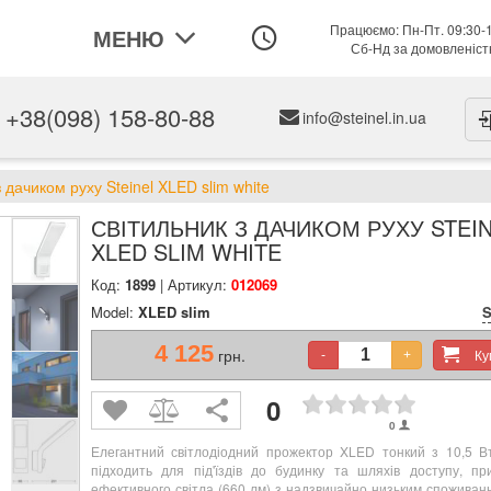
Працюємо: Пн-Пт. 09:30-
МЕНЮ
Сб-Нд за домовленіс
+38(098) 158-80-88
info@steinel.in.ua
 дачиком руху Steinel XLED slim white
СВІТИЛЬНИК З ДАЧИКОМ РУХУ STEI
XLED SLIM WHITE
Код:
1899
| Артикул:
012069
Model:
XLED slim
S
4 125
грн.
К
-
+
0
0
Елегантний світлодіодний прожектор XLED тонкий з 10,5 Вт
підходить для під'їздів до будинку та шляхів доступу, пр
ефективного світла (660 лм) з надзвичайно низьким споживанн