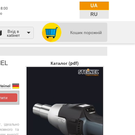
UA
18:00
тю
RU
Вхід в
Кошик порожній
кабінет
NEL
Каталог (pdf)
teinel
упити
, ідеально
иємного та
ям енергії,