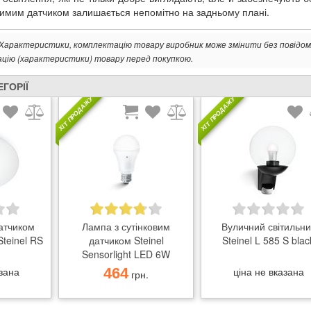
имим датчиком залишається непомітно на задньому плані.
. Характеристики, комплектацію товару виробник може змінити без повідом
ацію (характеристики) товару перед покупкою.
ЕГОРІЇ
ХІТ ПРОДАЖУ
ХІТ ПРОДАЖУ
датчиком
Лампа з сутінковим
Вуличний світильни
teinel RS
датчиком Steinel
Steinel L 585 S blac
Sensorlight LED 6W
азана
464
ціна не вказана
грн.