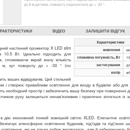
до 8 м датчика, повороту (горизонталі) до + -30 °.
РАКТЕРИСТИКИ
ВІДЕО
ЗАЛИШИТИ ВІДГУК
Характеристики
дний настінний прожектор X LED slim
живлення
м
в 10.5 Вт. Ідеально підходить для
споживча потужність, Вт
10
к, споживаючи вкрай малу кількість
застосування
 8 м, кут повороту до + -30 ° (по
дл
колір
wh
ить ваших відвідувачів. Цей стильний
ом і створює привабливе освітлення для входу в будівлю або для 
ить необхідний простір і забезпечить вашу безпеку при поверненні 
чиком руху залишиться ненав'язливим і практично зіллється із з
 в дію економний тонкий зовнішній світло XLED. Елегантне освіт
зпечує атмосферне освітлення будинків, під'їздів та під'їзних ш
освітлення, які не тільки добре виглядають, але й забезпечують 