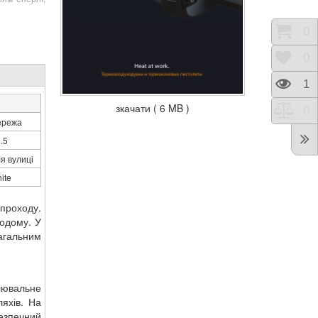
Коши
0
Відк
0
Пере
1
зкачати ( 6 MB )
Порі
0
ережа
.5
я вулиці
ite
проходу.
додому. У
агальним
лювальне
ляхів. На
безпечний