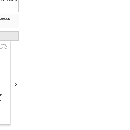
лення.
ТОВАР ТИЖНЯ
ХІТ ПРОДАЖУ
к
Вуличний світильник
Світлодіодний прожектор
k
Steinel L 585 S white
з датчиком руху Steinel
XLED home 2 XL silver
2 029
6 327
грн.
грн.