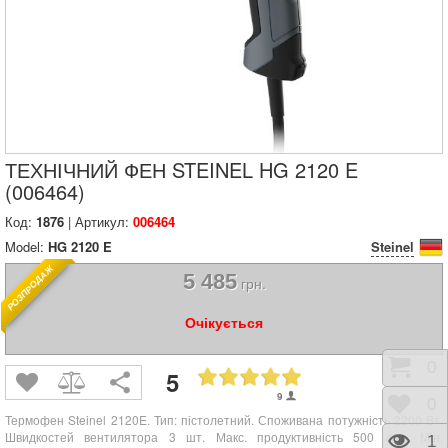
ТЕХНІЧНИЙ ФЕН STEINEL HG 2120 E
(006464)
Код:
1876
| Артикул:
006464
Model:
HG 2120 E
Steinel
РОЗПРОДАЖ
5 485
грн.
Очікується
Коши
0
5
9
Відк
0
Термофен Steinel 2120E.
Тип: пістолетний. Споживана потужність
2200
Вт.
Швидкостей вентилятора 3 шт. Макс. продуктивність
500
л/хв. Мін.
Пере
1