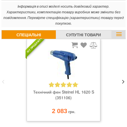
використання термовоздуходувки в роботі, навіть однією рукою.
Інформація в описі моделі носить довідковий характер.
Нові додаткові опції: захисний пиловий фільтр і терморегулятор
Характеристики, комплектацію товару виробник може змінити без
HL Scan.
повідомлення. Перевірте специфікацію (характеристики) товару перед
Великий вибір різних додаткових насадок забезпечать
покупкою.
ефективну обробку будь-якої потрібної поверхні, і допоможуть
дістатися до найважчих місць. Ефективності та комфорту
СПЕЦІАЛЬНІ
СУПУТНІ ТОВАРИ
роботі технічного фену додає потужний 2200 ватний двигун,
ПРОПОЗИЦІЇ
ХІТ ПРОДАЖУ
прихований під оригінальною Теплотривкість корпусом з
ергономічною, виконаної за найостаннішими розробками,
ручкою. Прогумовані елементи агрегату не дадуть руці ковзати
і захистять від удару електричним струмом.
Технічний фен Steinel HL 1620 S
(351106)
2 083
грн.