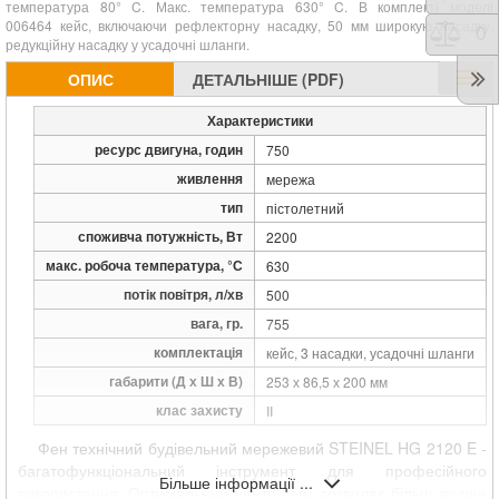
температура
80
° C. Макс. температура
630
° C. В комплекті моделі
006464 кейс, включаючи рефлекторну насадку, 50 мм широкую насадку,
Порі
0
редукційну насадку у усадочні шланги.
ОПИС
ДЕТАЛЬНІШЕ (PDF)
Характеристики
ресурс двигуна, годин
750
живлення
мережа
тип
пістолетний
споживча потужність, Вт
2200
макс. робоча температура, °С
630
потік повітря, л/хв
500
вага, гр.
755
комплектація
кейс, 3 насадки, усадочні шланги
габарити (Д х Ш х В)
253 х 86,5 х 200 мм
клас захисту
II
Фен технічний будівельний мережевий STEINEL HG 2120 E -
багатофункціональний інструмент для професійного
Більше інформації ...
використання. Оптимальний центр ваги дозволяє більш зручне