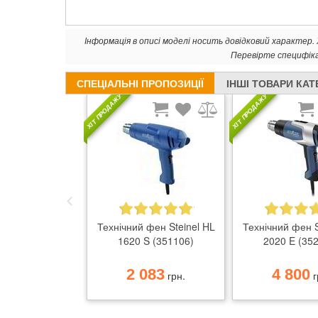
Інформація в описі моделі носить довідковий характер
Перевірте специфік
СПЕЦІАЛЬНІ ПРОПОЗИЦІЇ
ІНШІ ТОВАРИ КАТ
ХІТ ПРОДАЖУ
ХІТ ПРОДАЖУ
Технічний фен Steinel HL
Технічний фен S
1620 S (351106)
2020 E (35
2 083
4 800
грн.
г