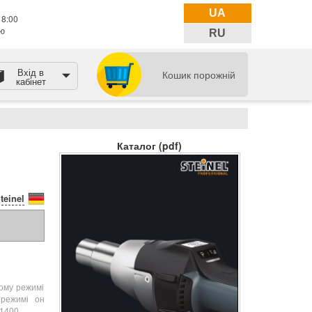
UA
18:00
тю
RU
Вхід в
Кошик порожній
кабінет
Каталог (pdf)
teinel
ому режимі
 режимі он
т1400.