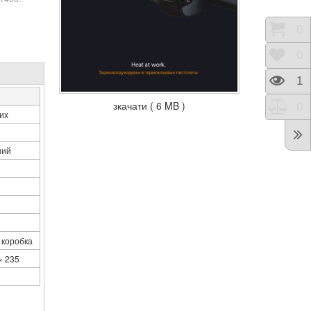
Коши
0
Відк
0
Пере
1
зкачати ( 6 MB )
Порі
0
их
ний
 коробка
× 235