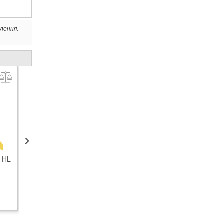
лення.
ХІТ ПРОДАЖУ
ХІТ ПРОДАЖУ
l HL
Технічний фен Steinel HG
Технічний фен Steinel HG
2120 E (351403)
2320 E (007386)
3 834
7 151
грн.
грн.