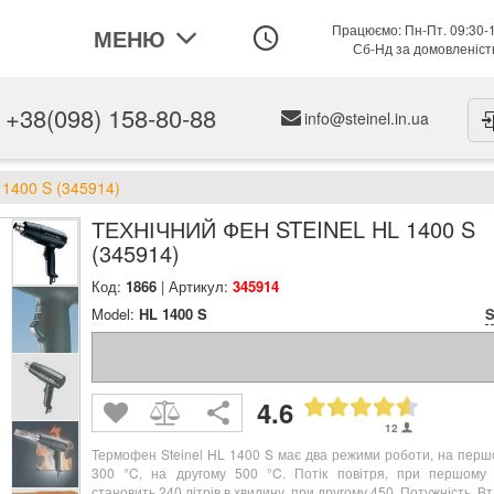
Працюємо: Пн-Пт. 09:30-
МЕНЮ
Сб-Нд за домовленіс
+38(098) 158-80-88
info@steinel.in.ua
 1400 S (345914)
ТЕХНІЧНИЙ ФЕН STEINEL HL 1400 S
(345914)
Код:
1866
| Артикул:
345914
Model:
HL 1400 S
S
4.6
12
Термофен Steinel HL 1400 S має два режими роботи, на перш
300 °C, на другому 500 °C. Потік повітря, при першому
становить 240 літрів в хвилину, при другому 450. Потужність, В