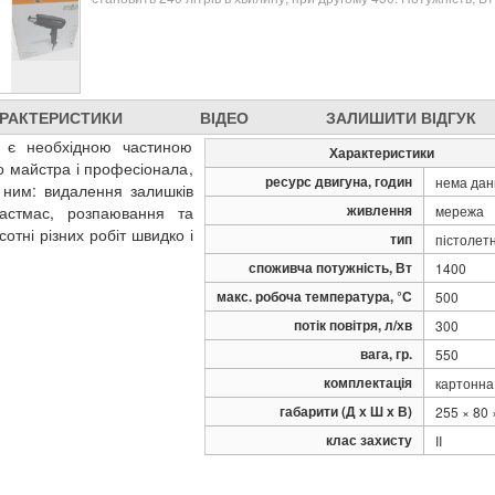
РАКТЕРИСТИКИ
ВІДЕО
ЗАЛИШИТИ ВІДГУК
S є необхідною частиною
Характеристики
о майстра і професіонала,
ресурс двигуна, годин
нема дан
а ним: видалення залишків
живлення
астмас, розпаювання та
мережа
тні різних робіт швидко і
тип
пістолет
споживча потужність, Вт
1400
макс. робоча температура, °С
500
потік повітря, л/хв
300
вага, гр.
550
комплектація
картонна
габарити (Д х Ш х В)
255 × 80 
клас захисту
II