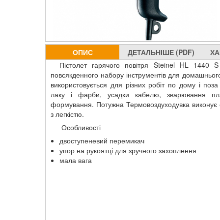
ОПИС
ДЕТАЛЬНІШЕ (PDF)
ХА
Пістолет гарячого повітря Steinel HL 1440 
повсякденного набору інструментів для домашньог
використовується для різних робіт по дому і поз
лаку і фарби, усадки кабелю, зварювання пл
формування. Потужна Термовоздуходувка виконує со
з легкістю.
Особливості
двоступеневий перемикач
упор на рукоятці для зручного захоплення
мала вага