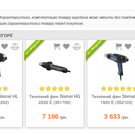
. Характеристики, комплектацію товару виробник може змінити без повідом
ацію (характеристики) товару перед покупкою.
ЕГОРІЇ
ХІТ ПРОДАЖУ
ХІТ ПРОДАЖУ
teinel HL
Технічний фен Steinel HG
Технічний фен Steine
2202)
2220 E (351700)
1920 E (352103)
7 196
3 633
рн.
грн.
грн.