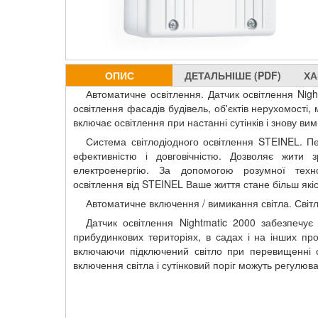
ОПИС
ДЕТАЛЬНІШЕ (PDF)
ХА
Автоматичне освітлення. Датчик освітлення Nig
освітлення фасадів будівель, об'єктів нерухомості, 
включає освітлення при настанні сутінків і знову вим
Система світлодіодного освітлення STEINEL. Пе
ефективністю і довговічністю. Дозволяє жити
електроенергію. За допомогою розумної технол
освітлення від STEINEL Ваше життя стане більш як
Автоматичне включення / вимикання світла. Світл
Датчик освітлення Nightmatic 2000 забезпечу
прибудинкових територіях, в садах і на інших пр
включаючи підключений світло при перевищенні су
включення світла і сутінковий поріг можуть регулюв