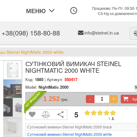
Працюємо: Пн-Пт. 09:30-
МЕНЮ
Сб-Нд за домовленіс
+38(098) 158-80-88
info@steinel.in.ua
ач Steinel NightMatic 2000 white
СУТІНКОВИЙ ВИМИКАЧ STEINEL
NIGHTMATIC 2000 WHITE
Код:
1885
| Артикул:
550417
Model:
NightMatic 2000
S
ХІТ ПРОДАЖУ
1 252
грн.
К
-
+
5
1
Сутінковий вимикач Steinel NightMatic 2000 black
Сутінковий вимикач Steinel NightMatic 2000 white