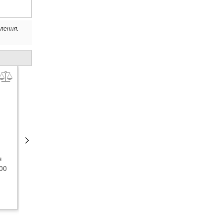
лення.
ХІТ ПРОДАЖУ
ч
Сутінковий вимикач
000
Steinel NightMatic 2000
black
1 252
грн.