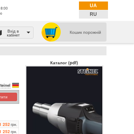
UA
18:00
тю
RU
Вхід в
Кошик порожній
кабінет
Каталог (pdf)
teinel
упити
1 252
грн.
1 252
грн.