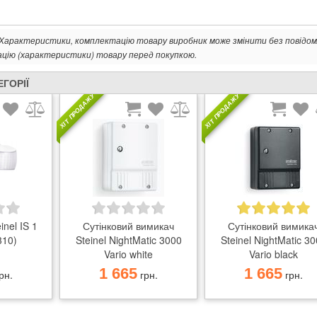
. Характеристики, комплектацію товару виробник може змінити без повідом
ацію (характеристики) товару перед покупкою.
ЕГОРІЇ
ХІТ ПРОДАЖУ
ХІТ ПРОДАЖУ
inel IS 1
Сутінковий вимикач
Сутінковий вимика
310)
Steinel NightMatic 3000
Steinel NightMatic 3
Vario white
Vario black
1 665
1 665
рн.
грн.
грн.