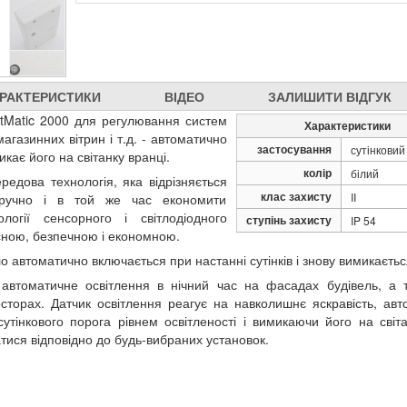
РАКТЕРИСТИКИ
ВІДЕО
ЗАЛИШИТИ ВІДГУК
htMatic 2000 для регулювання систем
Характеристики
магазинних вітрин і т.д. - автоматично
застосування
сутінковий
икає його на світанку вранці.
колір
білий
редова технологія, яка відрізняється
клас захисту
II
 зручно і в той же час економити
огії сенсорного і світлодіодного
ступінь захисту
IP 54
існою, безпечною і економною.
о автоматично включається при настанні сутінків і знову вимикаєтьс
є автоматичне освітлення в нічний час на фасадах будівель, а 
осторах. Датчик освітлення реагує на навколишнє яскравість, авт
тінкового порога рівнем освітленості і вимикаючи його на світа
атися відповідно до будь-вибраних установок.