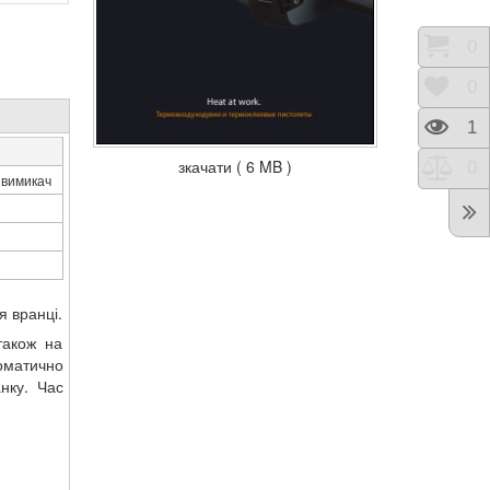
Коши
0
Відк
0
Пере
1
зкачати ( 6 MB )
Порі
0
 вимикач
я вранці.
також на
оматично
нку. Час